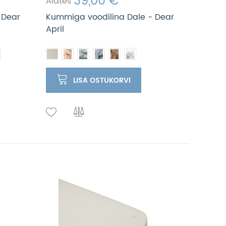
39,00 €
Alates
 Dear
Kummiga voodilina Dale - Dear
April
LISA OSTUKORVI