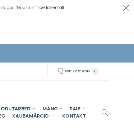
 nuppu “Nõustun”.
Loe lähemalt
.
Minu ostukorv
0
KODUTARBED
MÄNG
SALE
EG
KAUBAMÄRGID
KONTAKT