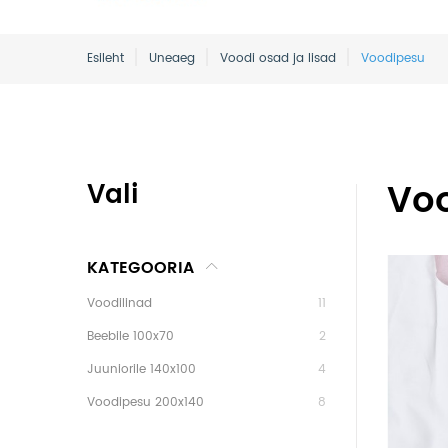
Esileht
Uneaeg
Voodi osad ja lisad
Voodipesu
Vo
Vali
KATEGOORIA
Voodilinad
11
Beebile 100x70
2
Juuniorile 140x100
4
Voodipesu 200x140
8