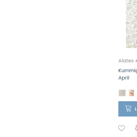
Alates
Kummiga
April