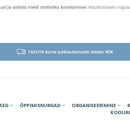
kud ja aidata meid statistika koostamisel.
Nõustumiseks vajuta
TASUTA tarne pakiautomaati alates 40€
AEG
ÕPPIMISNURGAD
ORGANISEERIMINE
KOOLIA