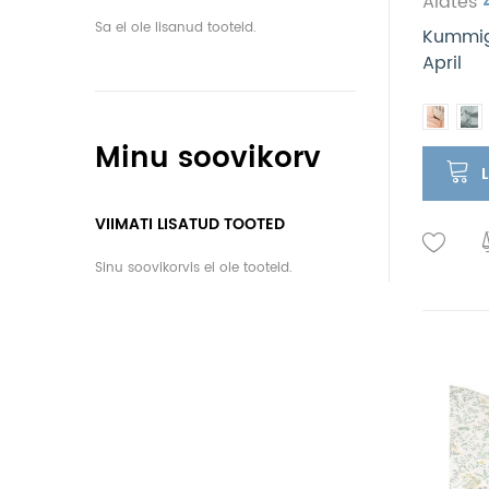
Alates
Sa ei ole lisanud tooteid.
Kummiga
April
Minu soovikorv
VIIMATI LISATUD TOOTED
Sinu soovikorvis ei ole tooteid.