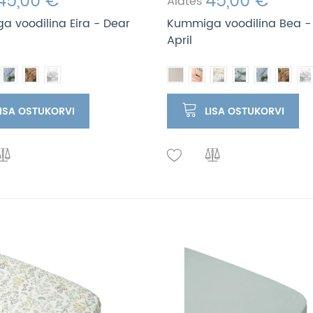
45,00 €
45,00 €
Alates
 voodilina Eira - Dear
Kummiga voodilina Bea -
April
LISA OSTUKORVI
LISA OSTUKORVI