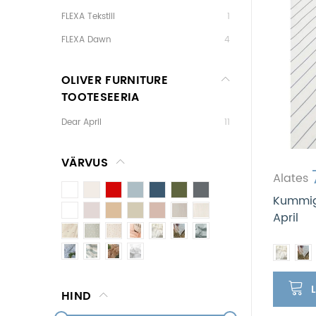
FLEXA Tekstiil
1
FLEXA Dawn
4
OLIVER FURNITURE
TOOTESEERIA
Dear April
11
VÄRVUS
Alates
Kummiga
April
HIND