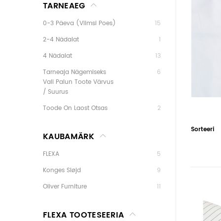
TARNEAEG
0-3 Päeva (Viimsi Poes)
15
2-4 Nädalat
1
4 Nädalat
13
Tarneaja Nägemiseks
6
Vali Palun Toote Värvus
/ Suurus
Toode On Laost Otsas
2
Sorteeri
KAUBAMÄRK
FLEXA
5
Konges Sløjd
9
Oliver Furniture
11
FLEXA TOOTESEERIA