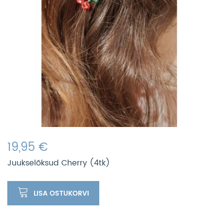
19,95 €
Juukselõksud Cherry (4tk)
LISA OSTUKORVI