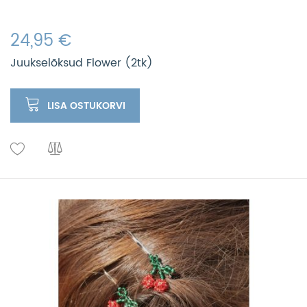
24,95 €
Juukselõksud Flower (2tk)
LISA OSTUKORVI