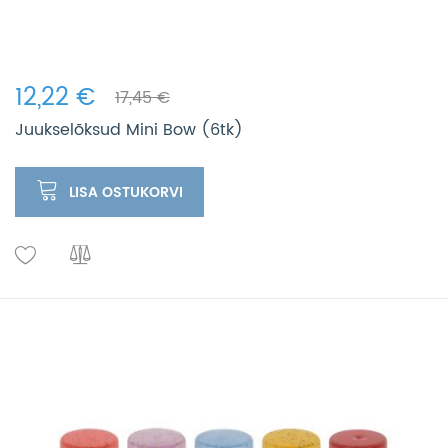
12,22 €
17,45 €
Juukselõksud Mini Bow (6tk)
LISA OSTUKORVI